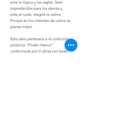
ante la lógica y las reglas. Seré
impredecible para los demás y,
ante el ruido, elegiré la calma.
Porque en los instantes de calma se
piensa mejor.
Esta obra pertenece a la colección
pictórica "Poder Interior"
conformada por 5 obras con base
en la superación personal. Mediante
la naturaleza se cuenta una historia;
y es mediante la fauna y la flora que
se logra una armonía entre el arte
pictórico y literario.
DATOS DE LA OBRA
Giclée de edición limitada de 20
CERTIFICADO DE
ejemplares, firmado y numerado por