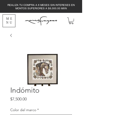
REALIZA TU COMPRA A 6 MESES SIN INTERESES EN
MONTOS SUPERIORES A $8,000.00 MXN
ME
NU
Indómito
Precio
$7,500.00
Color del marco
*