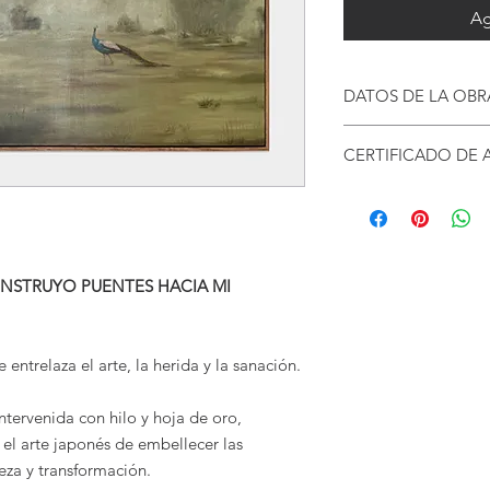
Ag
DATOS DE LA OBR
Técnica Mixta
CERTIFICADO DE 
La obra está pintada a
Al adquirir la obra p
de oro.
certificado de auten
Escrito de la obra 
Medidas sin marco:
Datos físicos de l
250 cm x 180 cm
"CONSTRUYO PUENTES HACIA MI
La firma está hech
Fragoso.
El marco flotante de
morado, con una dim
 entrelaza el arte, la herida y la sanación.
de frente de cada la
ntervenida con hilo y hoja de oro,
, el arte japonés de embellecer las
leza y transformación.