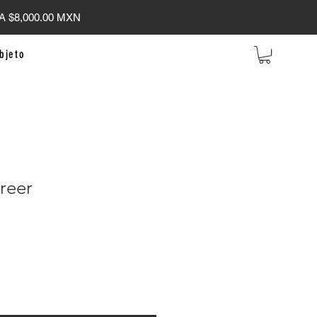
 $8,000.00 MXN
bjeto
reer