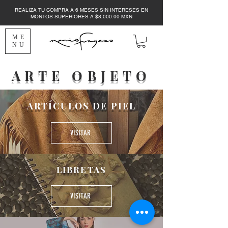
REALIZA TU COMPRA A 6 MESES SIN INTERESES EN
MONTOS SUPERIORES A $8,000.00 MXN
ME
NU
ARTE OBJETO
ARTÍCULOS DE PIEL
VISITAR
LIBRETAS
VISITAR