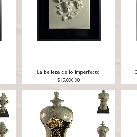
La belleza de lo imperfecto
C
Precio
$15,000.00