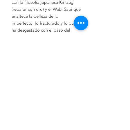
con la filosofía japonesa Kintsugi
(reparar con oro) y el Wabi Sabi que
enaltece la belleza de lo
imperfecto, lo fracturado y lo que se
ha desgastado con el paso del
tiempo.
Vida, camina a mí y deja tu huella
en mi rostro, que las arrugas solo
aparecen en quien supo
permanecer de pie.
Dimensiones: 73 cm x 73 cm x
12 cm
Obra pictórica en tercera
dimensión.
Técnica Kintsugi y Wabi Sabi.
Óleo, hoja de oro, metal y madera.