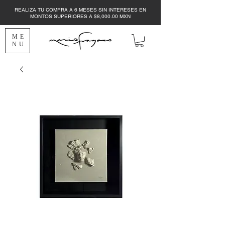
REALIZA TU COMPRA A 6 MESES SIN INTERESES EN
MONTOS SUPERIORES A $8,000.00 MXN
ME
NU