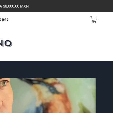
 $8,000.00 MXN
bjeto
NO