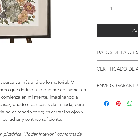
Ag
DATOS DE LA OBR
Giclée de edición lim
CERTIFICADO DE 
numerado por el artis
Al adquirir una obra 
abarca va más allá de lo material. Mi
ENVÍOS, GARANTÍ
Interior", recibe un 
tiempo que dedico a lo que me apasiona, en
La obra está hecha d
contiene:
papel de calidad artí
do comienza en mi mente, imaginando a
Envío
Número de serie ú
de archivo. La obra 
casez, puedo crear cosas de la nada, para
Escrito de la obra 
enmarcada y con crist
El envío se realizará 
a no es tenerlo todo; es cerrar los ojos y
Datos físicos de l
entrega es en la ciu
 es luchar y sentirse suficiente.
La firma y los cód
Medidas:
no tiene costo. Dent
del artista Mario 
75 cm x 75 cm
envío es gratuito, si 
ón pictórica "Poder Interior" conformada
La medida incluye la 
MXN. Si la compra tu