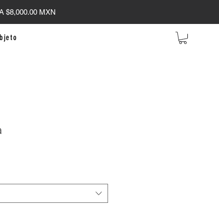
 $8,000.00 MXN
bjeto
a