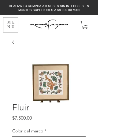
REALIZA TU COMPRA A 6 MESES SIN INTERESES EN
MONTOS SUPERIORES A $8,000.00 MXN
ME
NU
Fluir
Precio
$7,500.00
Color del marco
*