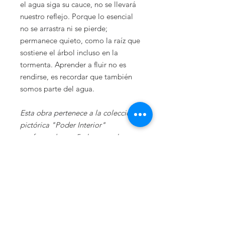
el agua siga su cauce, no se llevará
nuestro reflejo. Porque lo esencial
no se arrastra ni se pierde;
permanece quieto, como la raíz que
sostiene el árbol incluso en la
tormenta. Aprender a fluir no es
rendirse, es recordar que también
somos parte del agua.
Esta obra pertenece a la colección
pictórica "Poder Interior"
conformada por 5 obras con base
en la superación personal. Mediante
la naturaleza se cuenta una historia;
y es mediante la fauna y la flora que
se logra una armonía entre el arte
pictórico y literario.