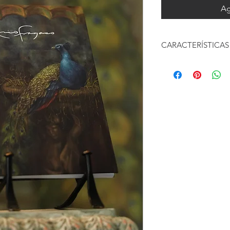
Ag
CARACTERÍSTICAS
Tamaño: 22.5 cm x 1
Cantidad de hojas: 1
Libreta de raya
Cuenta con calendari
Planificador mensual 
Pasta dura
Tipo de libreta: Espir