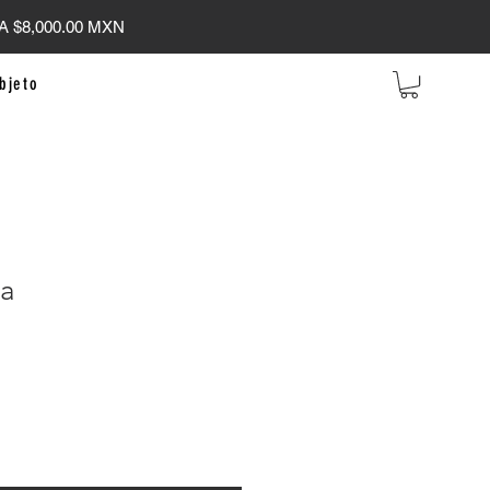
 $8,000.00 MXN
bjeto
ra