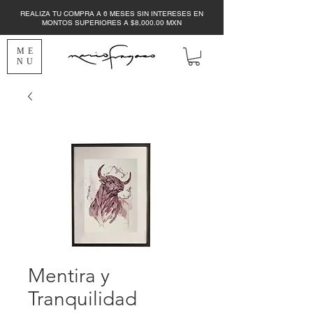
REALIZA TU COMPRA A 6 MESES SIN INTERESES EN
MONTOS SUPERIORES A $8,000.00 MXN
ME
NU
Mentira y
Tranquilidad