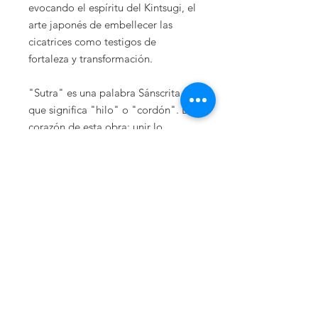
evocando el espíritu del Kintsugi, el
arte japonés de embellecer las
cicatrices como testigos de
fortaleza y transformación.
"Sutra" es una palabra Sánscrita
que significa "hilo" o "cordón". El
corazón de esta obra: unir lo
fragmentado, tejer sentido a partir
del quiebre y rendir homenaje a la
vulnerabilidad reparada.
Esta obra lleva como título un
mantra; una frase meditativa que
invita a la introspección.
DATOS DE LA OBRA
Técnica Mixta