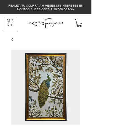
REALIZA TU COMPRA A 6 MESES SIN INTERESES EN
MONTOS SUPERIORES A $8,000.00 MXN
ME
NU