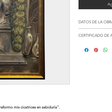
Ag
DATOS DE LA OBR
Técnica Mixta
CERTIFICADO DE 
La obra está pintada a
Al adquirir la obra 
de oro.
certificado de auten
Escrito de la obra 
Medidas sin marco:
Datos físicos de l
90 cm x 160 cm
La firma está hech
Fragoso.
El marco de esta obr
Italiana de primera 
de frente de cada la
sformo mis cicatrices en sabiduría".