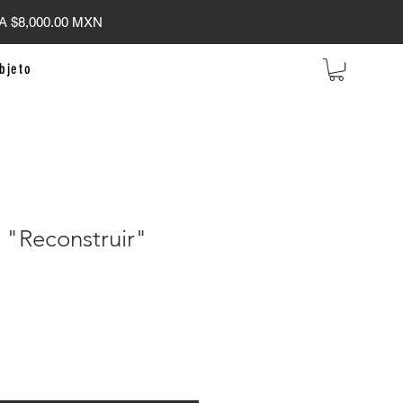
 $8,000.00 MXN
bjeto
"Reconstruir"