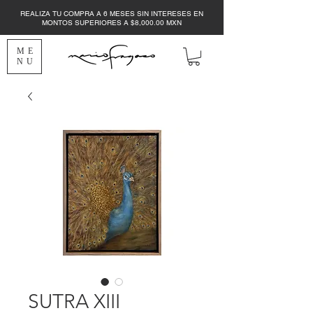
REALIZA TU COMPRA A 6 MESES SIN INTERESES EN
MONTOS SUPERIORES A $8,000.00 MXN
ME
NU
SUTRA XIII