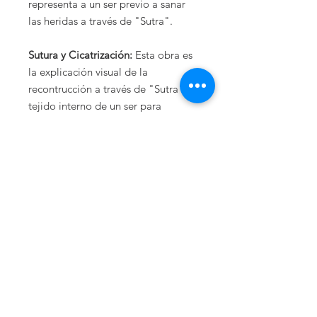
representa a un ser previo a sanar
las heridas a través de "Sutra".
Sutura y Cicatrización:
Esta obra es
la explicación visual de la
recontrucción a través de "Sutra", el
tejido interno de un ser para
repararse a sí mismo.
Ruptura y Unión:
Esta obra es la
explicación visual de la técnica
Kintusugi, la cual trata de la
reconstrucción de lo herido y/o
fragmentado.
Recolección y vuelo:
Esta obra es la
explicación visual de un ser que ha
unido los fragmentos de un alma
herida y lastimada, y que se