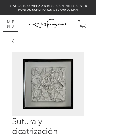
REALIZA TU COMPRA A 6 MESES SIN INTERESES EN
MONTOS SUPERIORES A $8,000.00 MXN
ME
NU
Sutura y
cicatrización