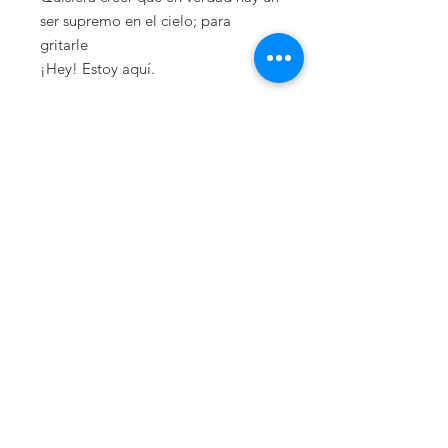
ser supremo en el cielo; para
gritarle
¡Hey! Estoy aquí.
Esta obra pictórica titulada "Tengo
miedo al caminar" pertenece a la
colección pictórica titulada
"Cuando te vuelva a ver", de la cual
solamente se comercializarán 30
piezas por obra, para garantizar su
exclusividad, cada pieza se
entregará con un certificado de
autenticidad expedido por la
empresa Mario Fragoso.
DATOS DE LA OBRA
Técnica: Mixta.